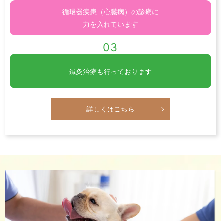
循環器疾患
（心臓病）の診療に
力を入れています
03
鍼灸治療も
行っております
詳しくはこちら